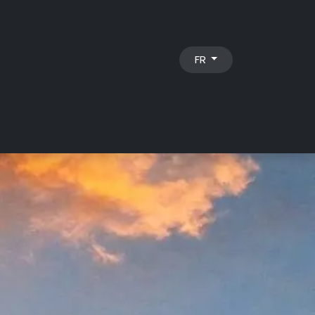
FR
nous