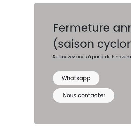
Fermeture annu
(saison cyclo
Retrouvez nous à partir du 5 novem
Whatsapp
Nous contacter